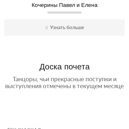
Никонова Вера Николаевна
Кочерины Павел и Елена
Картышева Александра
Драничникова Анна
Гордеев Владислав
Лаптева Эльвира
Якушин Максим
Фролов Кирилл
Мусин Айдар
Узнать больше
Узнать больше
Узнать больше
Узнать больше
Узнать больше
Узнать больше
Узнать больше
Узнать больше
Узнать больше
Доска почета
Танцоры, чьи прекрасные поступки и
выступления отмечены в текущем месяце